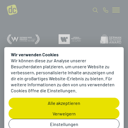
Wir verwenden Cookies
Digital Success
Wir können diese zur Analyse unserer
Besucherdaten platzieren, um unsere Website zu
verbessern, personalisierte Inhalte anzuzeigen und
Stories by dc
dir ein großartiges Website-Erlebnis zu bieten. Für
weitere Informationen zu den von uns verwendeten
Cookies öffne die Einstellungen.
Ob Website, Onlineshop, ERP-Projekt
oder Kampagne: Wir machen digitale
Alle akzeptieren
Visionen sichtbar. Lass dich von unseren
Verweigern
Projekten inspirieren und entdecke dein
nächstes Erfolgsprojekt.
Einstellungen