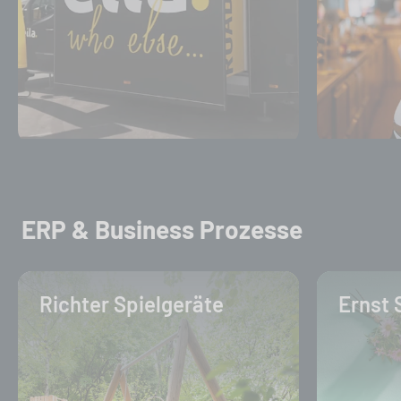
ERP & Business Prozesse
Richter Spielgeräte
Ernst 