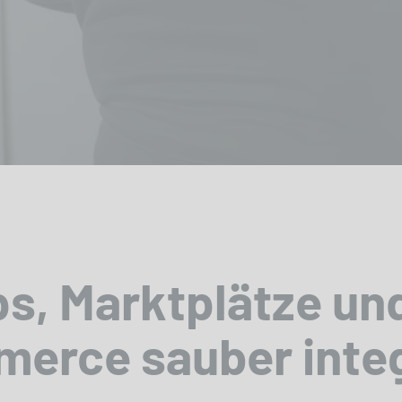
, Marktplätze un
erce sauber integ