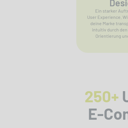
Desi
Ein starker Auft
User Experience. Wir
deine Marke transp
intuitiv durch de
Orientierung un
250+
U
E-Co