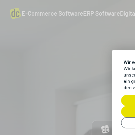
E-Commerce Software
ERP Software
Digit
Wir 
Wir k
unser
ein g
den v