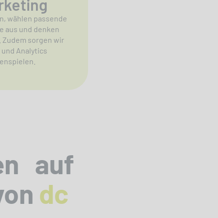
rketing
en, wählen passende
le aus und denken
. Zudem sorgen wir
 und Analytics
enspielen.
en auf
von
dc