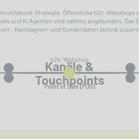
e Omnichannel-Strategie. Öffentliche b2c-Webshops 
nnels und KI Agenten sind nahtlos angebunden. Das E
ukt-, Kampagnen- und Kundendaten zentral zusa
b2b-Webshop
Kanäle &
Touchpoints
Point of Sale (POS)