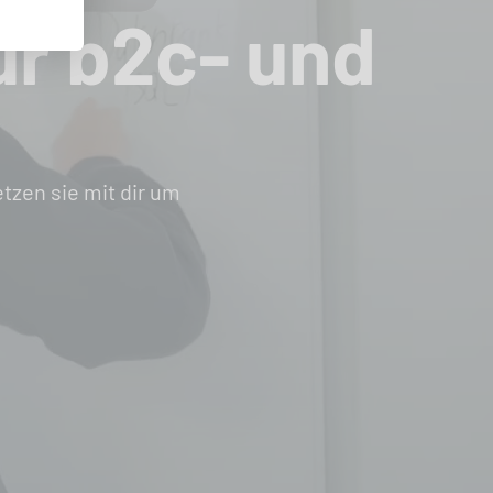
r b2c- und
zen sie mit dir um