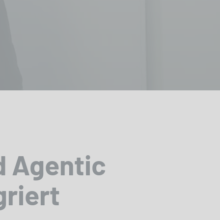
d Agentic
riert