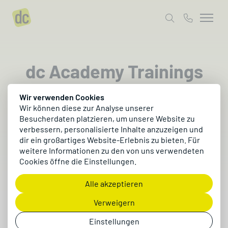
dc Academy Trainings
Wir verwenden Cookies
Besuche unsere dc Academy und profitiere
Wir können diese zur Analyse unserer
vom Wissen unserer Expert:innen in den
Besucherdaten platzieren, um unsere Website zu
Bereichen des Digitalbusinesses: E-
verbessern, personalisierte Inhalte anzuzeigen und
dir ein großartiges Website-Erlebnis zu bieten. Für
Commerce, Online-Marketing, ERP und
weitere Informationen zu den von uns verwendeten
Modern Workplace.
Cookies öffne die Einstellungen.
Alle akzeptieren
Verweigern
Mentoring Jet Reports für Business
Einstellungen
Central