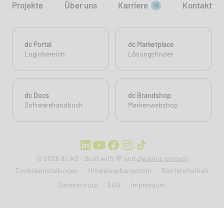
Projekte
Über uns
Karriere
Kontakt
19
dc Portal
dc Marketplace
Loginbereich
Lösungsfinder
dc Docs
dc Brandshop
Softwarehandbuch
Markenwebshop
© 2026 dc AG - Built with 💚 and
dynamic content
Cookieeinstellungen
Hinweisgebersystem
Barrierefreiheit
Datenschutz
AGB
Impressum