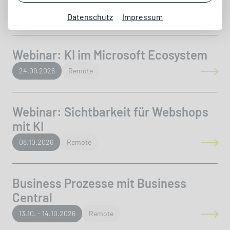
ab 14.09.2026
Remote
Datenschutz
Impressum
Webinar: KI im Microsoft Ecosystem
24.09.2026
Remote
Webinar: Sichtbarkeit für Webshops
mit KI
08.10.2026
Remote
Business Prozesse mit Business
Central
13.10. - 14.10.2026
Remote