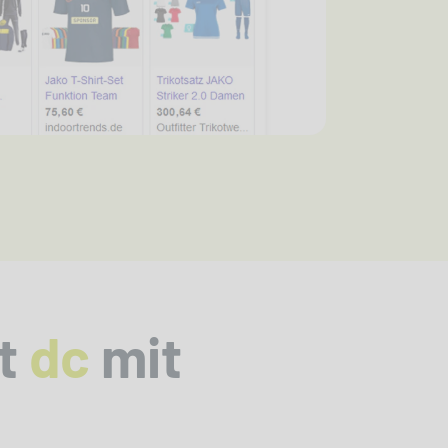
t
dc
mit