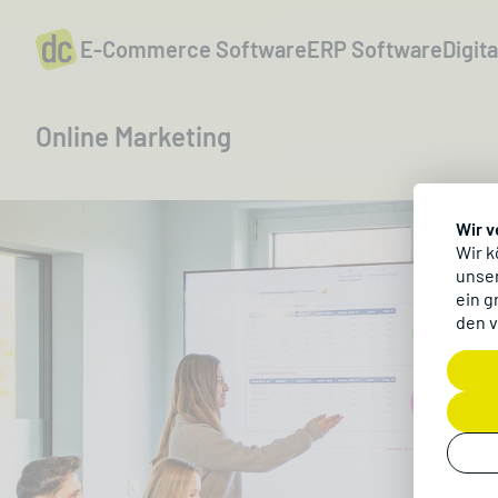
E-Commerce Software
ERP Software
Digit
Online Marketing
Wir 
Wir k
unser
ein g
den v