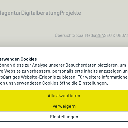
alagentur
Digitalberatung
Projekte
Übersicht
Social Media
SEA
SEO & GEO
Af
verwenden Cookies
önnen diese zur Analyse unserer Besucherdaten platzieren, um
e Website zu verbessern, personalisierte Inhalte anzuzeigen un
roßartiges Website-Erlebnis zu bieten. Für weitere Informatione
SEA un
on uns verwendeten Cookies öffne die Einstellungen.
Alle akzeptieren
mehr 
Verweigern
Einstellungen
Verkä