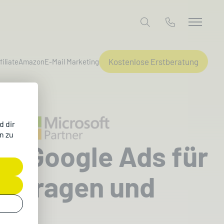
Kostenlose Erstberatung
filiate
Amazon
E-Mail Marketing
d dir
n zu
d Google Ads für
Anfragen und
ufe