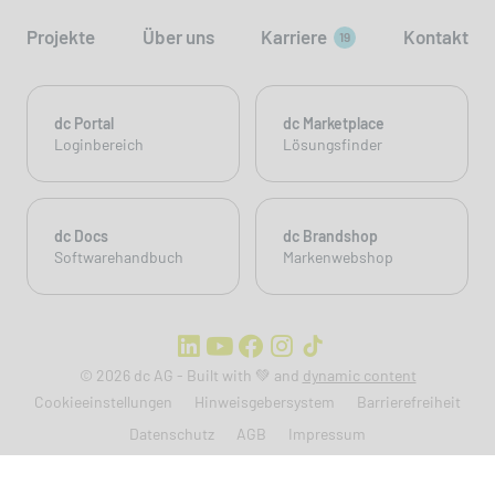
Projekte
Über uns
Karriere
Kontakt
19
dc Portal
dc Marketplace
Loginbereich
Lösungsfinder
dc Docs
dc Brandshop
Softwarehandbuch
Markenwebshop
© 2026 dc AG - Built with 💚 and
dynamic content
Cookieeinstellungen
Hinweisgebersystem
Barrierefreiheit
Datenschutz
AGB
Impressum