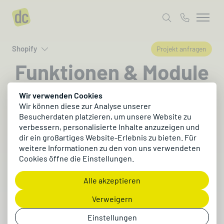
Shopify
Projekt anfragen
Funktionen & Module
von Shopify
Wir verwenden Cookies
Wir können diese zur Analyse unserer
Besucherdaten platzieren, um unsere Website zu
Shopify bringt viele Funktionen für modernen
verbessern, personalisierte Inhalte anzuzeigen und
dir ein großartiges Website-Erlebnis zu bieten. Für
E-Commerce bereits im Standard mit und
weitere Informationen zu den von uns verwendeten
lässt sich über den Shopify App Store flexibel
Cookies öffne die Einstellungen.
erweitern.
Alle akzeptieren
Projekt anfragen
Verweigern
Einstellungen