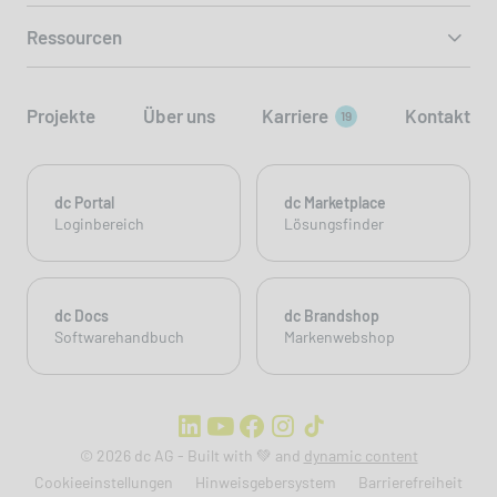
Ressourcen
Projekte
Über uns
Karriere
Kontakt
19
dc Portal
dc Marketplace
Loginbereich
Lösungsfinder
dc Docs
dc Brandshop
Softwarehandbuch
Markenwebshop
© 2026 dc AG - Built with 💚 and
dynamic content
Cookieeinstellungen
Hinweisgebersystem
Barrierefreiheit