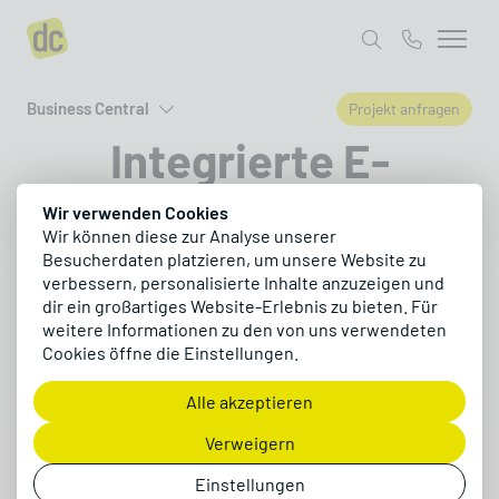
Business Central
Projekt anfragen
Integrierte E-
Commerce-Power
Wir verwenden Cookies
Wir können diese zur Analyse unserer
mit Business Central
Besucherdaten platzieren, um unsere Website zu
verbessern, personalisierte Inhalte anzuzeigen und
dir ein großartiges Website-Erlebnis zu bieten. Für
weitere Informationen zu den von uns verwendeten
Mit Microsoft Dynamics 365 Business Central
Cookies öffne die Einstellungen.
veröffentlichst du b2c-Shops, b2b-Portale und
Marktplätze direkt aus deinem ERP – mit E-
Alle akzeptieren
Commerce-Funktionen, die deinen Umsatz
steigern und alle Prozesse zentral steuern.
Verweigern
Einstellungen