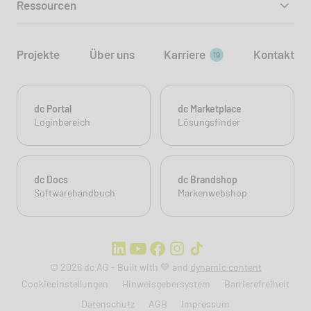
Ressourcen
Projekte
Über uns
Karriere
Kontakt
19
dc Portal
dc Marketplace
Loginbereich
Lösungsfinder
dc Docs
dc Brandshop
Softwarehandbuch
Markenwebshop
© 2026 dc AG - Built with 💚 and
dynamic content
Cookieeinstellungen
Hinweisgebersystem
Barrierefreiheit
Datenschutz
AGB
Impressum