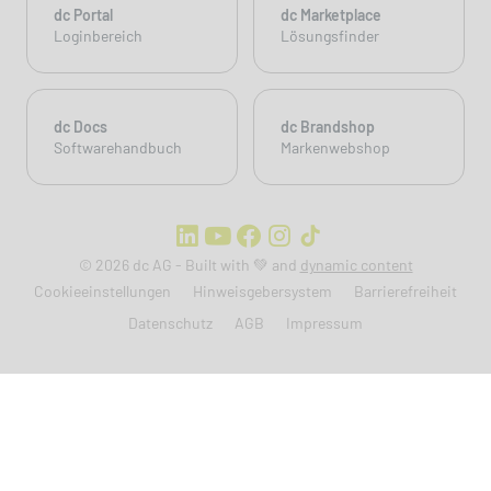
dc Portal
dc Marketplace
Loginbereich
Lösungsfinder
dc Docs
dc Brandshop
Softwarehandbuch
Markenwebshop
© 2026 dc AG - Built with 💚 and
dynamic content
Cookieeinstellungen
Hinweisgebersystem
Barrierefreiheit
Datenschutz
AGB
Impressum