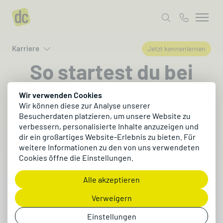
Karriere
Jetzt kennenlernen
So startest du bei
uns durch
Wir verwenden Cookies
Wir können diese zur Analyse unserer
Besucherdaten platzieren, um unsere Website zu
Hier findest du Infos rund um deine Bewerbung,
verbessern, personalisierte Inhalte anzuzeigen und
dir ein großartiges Website-Erlebnis zu bieten. Für
damit du dich optimal vorbereiten und bei uns
weitere Informationen zu den von uns verwendeten
durchstarten kannst.
Cookies öffne die Einstellungen.
Alle akzeptieren
Jetzt kennenlernen
Verweigern
Einstellungen