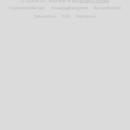
© 2026 dc AG - Built with 💚 and
dynamic content
Cookieeinstellungen
Hinweisgebersystem
Barrierefreiheit
Datenschutz
AGB
Impressum