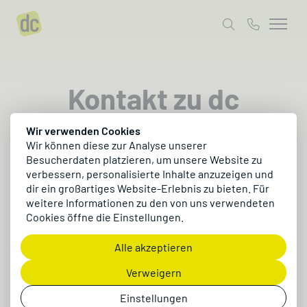
Kontakt zu dc
Wir verwenden Cookies
Spreche uns an. Wir freuen uns, von dir zu hören!
Wir können diese zur Analyse unserer
Besucherdaten platzieren, um unsere Website zu
verbessern, personalisierte Inhalte anzuzeigen und
dir ein großartiges Website-Erlebnis zu bieten. Für
weitere Informationen zu den von uns verwendeten
Kundenservice
Cookies öffne die Einstellungen.
service@dc.ag
+49 9221 9652-100
Alle akzeptieren
Verweigern
Kontakt
Einstellungen