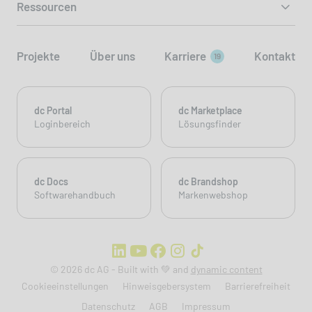
Ressourcen
Projekte
Über uns
Karriere
Kontakt
19
dc Portal
dc Marketplace
Loginbereich
Lösungsfinder
dc Docs
dc Brandshop
Softwarehandbuch
Markenwebshop
© 2026 dc AG - Built with 💚 and
dynamic content
Cookieeinstellungen
Hinweisgebersystem
Barrierefreiheit
Datenschutz
AGB
Impressum