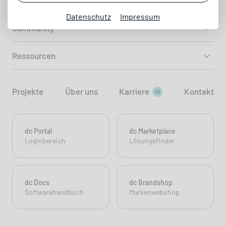
Digitalberatung
Datenschutz
Impressum
Community
Ressourcen
Projekte
Über uns
Karriere
Kontakt
19
dc Portal
dc Marketplace
Loginbereich
Lösungsfinder
dc Docs
dc Brandshop
Softwarehandbuch
Markenwebshop