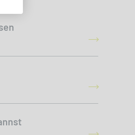
sen
annst