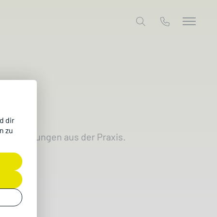
d dir
n zu
laren Meinungen aus der Praxis.
ERP