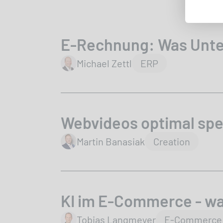
E-Rechnung: Was Unte
author
Michael Zettl
ERP
Webvideos optimal spe
author
Martin Banasiak
Creation
KI im E-Commerce - wa
author
Tobias Langmeyer
E-Commerce