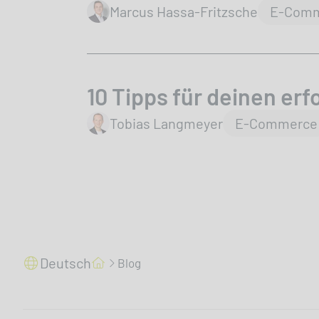
author
Marcus Hassa-Fritzsche
E-Com
10 Tipps für deinen er
author
Tobias Langmeyer
E-Commerce
Deutsch
Blog