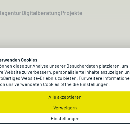
alagentur
Digitalberatung
Projekte
Blog
verwenden Cookies
önnen diese zur Analyse unserer Besucherdaten platzieren, um
e Website zu verbessern, personalisierte Inhalte anzuzeigen un
roßartiges Website-Erlebnis zu bieten. Für weitere Informatione
 erfolgreich macht – in Insights, Fachartikeln und k
on uns verwendeten Cookies öffne die Einstellungen.
Alle akzeptieren
Verweigern
Einstellungen
nzeigen
E-Commerce
Marketing
Creation