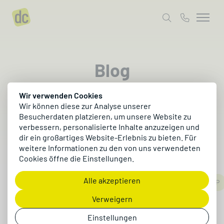
Blog
Wir verwenden Cookies
Lies, was Marken heute digital erfolgreich
Wir können diese zur Analyse unserer
macht – in Insights, Fachartikeln und klaren
Besucherdaten platzieren, um unsere Website zu
Meinungen aus der Praxis.
verbessern, personalisierte Inhalte anzuzeigen und
dir ein großartiges Website-Erlebnis zu bieten. Für
weitere Informationen zu den von uns verwendeten
Cookies öffne die Einstellungen.
Alle akzeptieren
Alle anzeigen
E-Commerce
Marketing
Creation
ERP
Verweigern
Einstellungen
E-Rechnung: Was Unternehmen jetzt