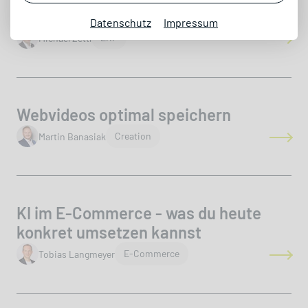
vorbereiten müssen
Datenschutz
Impressum
author
ERP
Michael Zettl
Webvideos optimal speichern
author
Creation
Martin Banasiak
KI im E-Commerce - was du heute
konkret umsetzen kannst
author
E-Commerce
Tobias Langmeyer