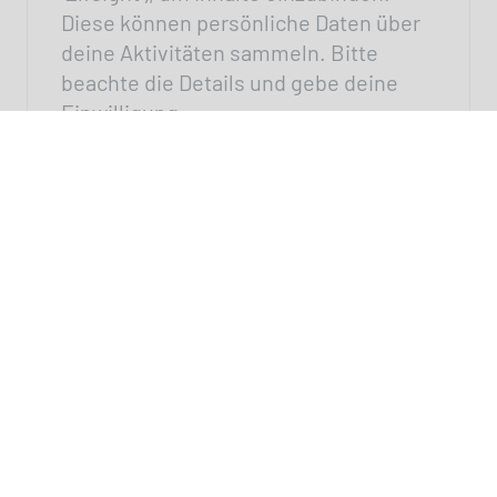
Diese können persönliche Daten über
deine Aktivitäten sammeln. Bitte
beachte die Details und gebe deine
Einwilligung.
Einstellungen
Externe Medien akzeptieren
Social Media Agentur für
mittelständische Unternehmen