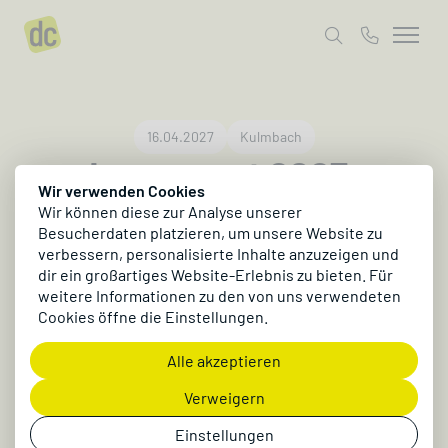
16.04.2027
Kulmbach
dc:connect 2027 -
Wir verwenden Cookies
Community Day der dc
Wir können diese zur Analyse unserer
Besucherdaten platzieren, um unsere Website zu
AG
verbessern, personalisierte Inhalte anzuzeigen und
dir ein großartiges Website-Erlebnis zu bieten. Für
Am 16. April 2027 ist es wieder soweit: Unser
weitere Informationen zu den von uns verwendeten
Community Day dc:connect bringt dich auf
Cookies öffne die Einstellungen.
den neuesten Stand zu dynamic commerce,
Alle akzeptieren
dynamic content und aktuellen Digital
Business Trends.
Verweigern
Jetzt anmelden
Einstellungen