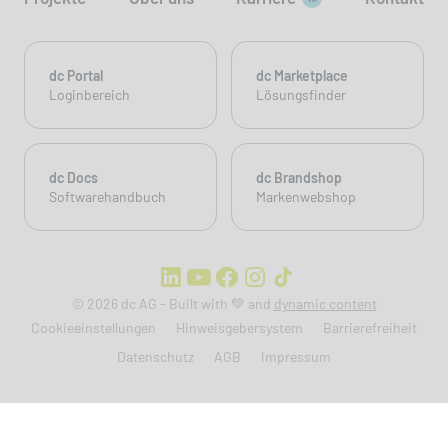
dc Portal
dc Marketplace
Loginbereich
Lösungsfinder
dc Docs
dc Brandshop
Softwarehandbuch
Markenwebshop
© 2026 dc AG - Built with 💚 and
dynamic content
Cookieeinstellungen
Hinweisgebersystem
Barrierefreiheit
Datenschutz
AGB
Impressum