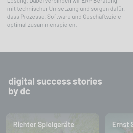
Lösung. Dabei verbinden wir ERP Beratung
mit technischer Umsetzung und sorgen dafür,
dass Prozesse, Software und Geschäftsziele
optimal zusammenspielen.
digital success stories
by dc
Richter Spielgeräte
Ernst 