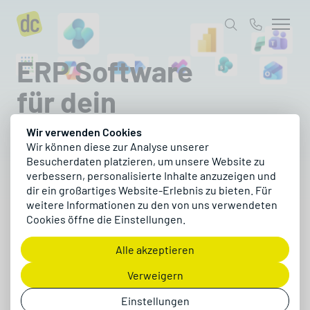
ERP Software
für dein
Unternehmen
Wir verwenden Cookies
Wir können diese zur Analyse unserer
Organisiere und automatisiere deine Business-
Besucherdaten platzieren, um unsere Website zu
Prozesse mit unseren ERP-Tools.
verbessern, personalisierte Inhalte anzuzeigen und
dir ein großartiges Website-Erlebnis zu bieten. Für
Softwarelösungen entdecken
weitere Informationen zu den von uns verwendeten
Cookies öffne die Einstellungen.
Alle akzeptieren
Alle Unternehmens­
Verweigern
prozesse und
Einstellungen